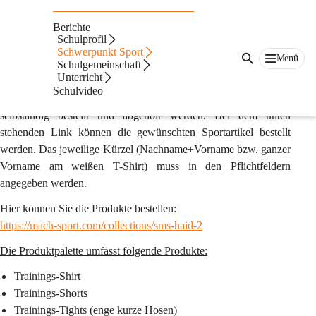
Sportausrüstung
Berichte
Im Sportunterricht in den Sport-Schwerpunkt-Klassen ist das 
Schulprofil
Schwerpunkt Sport
Tragen der Schul-Sportausrüstung obligatorisch. Zusätzlich muss 
Menü
Schulgemeinschaft
das Sportgewand auch bei Veranstaltungen getragen werden.
Unterricht
Schulvideo
Diese Sportausrüstung kann über unseren Partner Machsport 
selbständig bestellt und abgeholt werden. Bei dem unten 
stehenden Link können die gewünschten Sportartikel bestellt 
werden. Das jeweilige Kürzel (Nachname+Vorname bzw. ganzer 
Vorname am weißen T-Shirt) muss in den Pflichtfeldern 
angegeben werden.
Hier können Sie die Produkte bestellen:
https://mach-sport.com/collections/sms-haid-2
Die Produktpalette umfasst folgende Produkte:
Trainings-Shirt
Trainings-Shorts
Trainings-Tights (enge kurze Hosen)